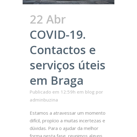
22 Abr
COVID-19.
Contactos e
serviços úteis
em Braga
Publicado em 12:59h
em
blog
por
adminbuzina
Estamos a atravessar um momento
difícil, propício a muitas incertezas e
dúvidas. Para o ajudar da melhor
forma nesta fase, reunimos alguns