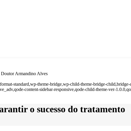
of. Doutor Armandino Alves
e-format-standard,wp-theme-bridge,wp-child-theme-bridge-child,bridge-c
ve_adv,qode-content-sidebar-responsive,qode-child-theme-ver-1.0.0,
arantir o sucesso do tratamento