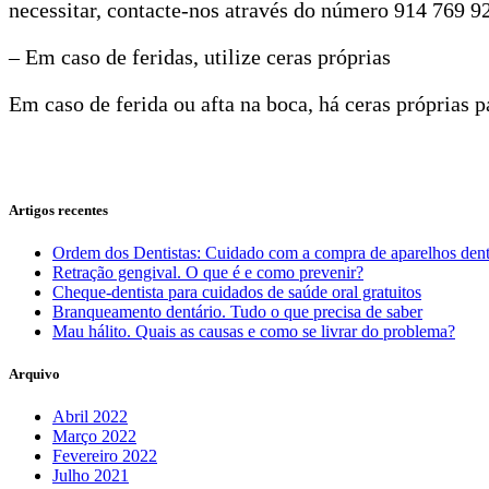
necessitar, contacte-nos através do número 914 769 9
– Em caso de feridas, utilize ceras próprias
Em caso de ferida ou afta na boca, há ceras próprias 
Artigos recentes
Ordem dos Dentistas: Cuidado com a compra de aparelhos dent
Retração gengival. O que é e como prevenir?
Cheque-dentista para cuidados de saúde oral gratuitos
Branqueamento dentário. Tudo o que precisa de saber
Mau hálito. Quais as causas e como se livrar do problema?
Arquivo
Abril 2022
Março 2022
Fevereiro 2022
Julho 2021