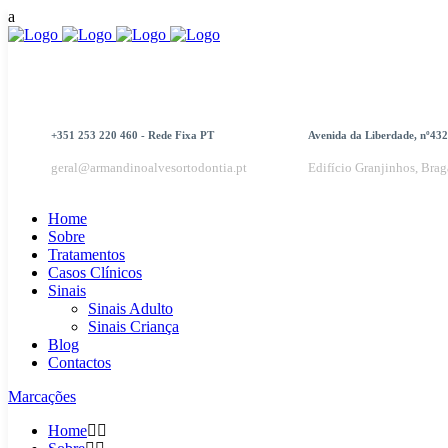
+351 253 220 460 - Rede Fixa PT
Avenida da Liberdade, nº432
geral@armandinoalvesortodontia.pt
Edifício Granjinhos, Brag
Home
Sobre
Tratamentos
Casos Clínicos
Sinais
Sinais Adulto
Sinais Criança
Blog
Contactos
Marcações
Home