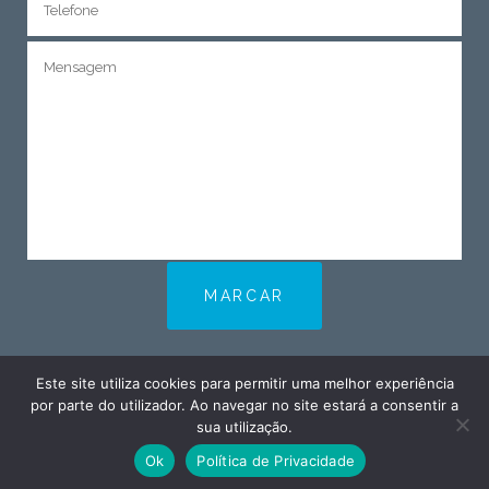
Este site utiliza cookies para permitir uma melhor experiência
por parte do utilizador. Ao navegar no site estará a consentir a
sua utilização.
Dr Armandino Alves – Centro de Ortodontia © 2019.
Ok
Política de Privacidade
Sinopse
Todos os direitos reservados. By